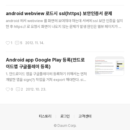
rt java.io.IOException; import java.net.MalformedURLException; impo
rt java.net.URL; import java.security.cert.CertificateException..
android webview 로드시 ssl(https) 보안인증서 문제
글 내용
android 에서 webview 를 화면에 보여줘야 하는데 서버에 ssl 보안 인증을 설치
한 후 https:// 로 요청시 화면이 나오지 않는 문제가 발생 원인은 웹뷰 페이지가 로
드 되기전에 인증서 에러 페이지가 로드되면서 에러 발생 해당 소스 추가 해서 해결
package util; import android.net.http.SslError; import android.webkit.
작성시간
1
5
2012. 11. 14.
SslErrorHandler; import android.webkit.WebView; import android.we
bkit.WebViewClient; //웹뷰 로드시 SSL 인증서 에러 방지 public class SslW
ebViewConnect extends WebViewClient { @Override public v..
Android app Google Play 등록(안드로
이드앱 구글플레이 등록)
글 내용
1. 안드로이드 앱을 구글플레이에 등록하기 위해서는 먼저
개발한 앱을 sign(?) 작업을 거쳐 export 해야한다. sign
을 하려면 sign 된 keystore 가 필요하다. 먼저 keystor
작성시간
0
2
2012. 10. 23.
e 를 생성한다. Package Explorer에서 keystore 를
생성할 프로젝트를 선택해서 오른쪽 버튼을 클릭한다. An
droid Tools를 선택하고 Export Signed Application
Package 를 선택한다. keystore 를 저장할 경로와 파일
명, 비밀번호를 설정하고 next 버튼 클릭. (나중에 업데이
의안내
티스토리
로그인
고객센터
트할때 꼭 필요한 파일이므로 분실 주의~~~!!!) Alias, Pa
© Daum Corp.
ssward, Validity 설정 후 Next 버튼 클릭(Validity 는 3