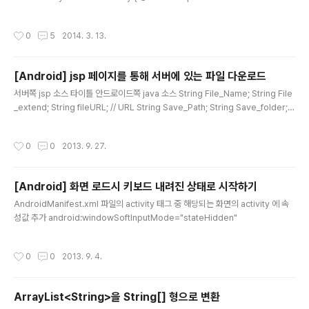
(Bundle savedInstanceState) { super.onCreate(savedInstanceState);
//setContentView(R.layout.activity_main); //아이콘 숨기기 ComponentN
작성시간
0
5
2014. 3. 13.
ame componentToDisable = new ComponentName( "com.abc.abc",
"com.abc.abc.MainActivity"); getPackageManager().setComponentE
nabledSetting( componentToDisab..
[Android] jsp 페이지를 통해 서버에 있는 파일 다운로드
글 내용
서버쪽 jsp 소스 타이틀 안드로이드쪽 java 소스 String File_Name; String File
_extend; String fileURL; // URL String Save_Path; String Save_folder; P
rogressDialog progress; DownloadThread dThread; @Override pub
lic void onCreate(Bundle savedInstanceState) { super.onCreate(save
작성시간
0
0
2013. 9. 27.
dInstanceState); setContentView(R.layout.siteinfo_detail); File_Name
= "test.pdf"; File_extend = "pdf"; fileURL = "http://www.naver.com/File
D..
[Android] 화면 로드시 키보드 내려진 상태로 시작하기
글 내용
AndroidManifest.xml 파일의 activity 태그 중 해당되는 화면의 activity 에 속
성값 추가 android:windowSoftInputMode="stateHidden"
작성시간
0
0
2013. 9. 4.
ArrayList<String>을 String[] 형으로 변환
글 내용