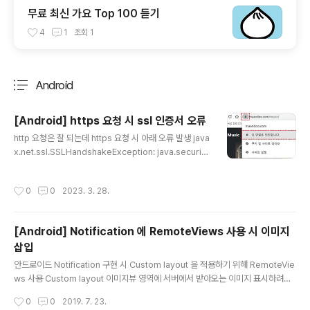
무료 최신 가요 Top 100 듣기
4
1
조회
1
Android
분류 전체보기
주요 글 목록
[Android] https 요청 시 ssl 인증서 오류
글 내용
http 요청은 잘 되는데 https 요청 시 아래 오류 발생 java
x.net.ssl.SSLHandshakeException: java.securit
y.cert.CertPathValidatorException:Trust anchor f
or certification path not found 원인 : Connection
작성시간
0
0
2023. 3. 28.
하는 웹사이트의 Certificate 인증서가 안드로이드 단말
에 존재하지 않을 경우 발생 해결방법 1. 요청하고자 하는
웹사이트의 인증서 확인 후 다운로드 - 브라우저 주소창에
[Android] Notification 에 RemoteViews 사용 시 이미지
자물쇠 클릭 - 인증서 정보 클릭 - 세부정보 탭 선택 후 내
삽입
보내기 버튼 클릭 2. 프로젝트에 인증서 복사 - res > raw
글 내용
위치에 인증서 붙여넣기 3. Connection 시 인증서 정보
안드로이드 Notification 구현 시 Custom layout 을 적용하기 위해 RemoteVie
setting Cer..
ws 사용 Custom layout 이미지뷰 영역에 서버에서 받아오는 이미지 표시하려고
하였으나 안됨 RemoteViews remoteViews = new RemoteViews(getPac
작성시간
0
0
2019. 7. 23.
kageName(), R.layout.notification_player); remoteViews.etImageView