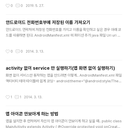
ption: FirebaseApp name [DEFAULT] already exists! 해결 방법 검색 결과
작성시간
0
0
2019. 5. 27.
DEFAULT_APP_NAMEFirebaseApp.initializeApp 을 한번만 호출해야하는
데 여러번 호출해서 발생하는 오류이다. - 기존코드 FirebaseOptions options
= new FirebaseOptions.Builder() .setCredentials(GoogleCredentials.
안드로이드 전화번호부에 저장된 이름 가져오기
fromStream(serviceAccount)) .setDatabaseUrl("https://주..
글 내용
안드로이드 연락처에 저장된 전화번호를 가지고 이름을 확인하고 싶은 경우 아래 코
드를 사용하면 된다. AndroidManifest.xml 에 퍼미션 추가 java 파일 Uri uri =
Uri.withAppendedPath(ContactsContract.PhoneLookup.CONTENT_FI
LTER_URI, Uri.encode(전화번호)); String[] projection = new String[]{Co
작성시간
0
0
2014. 3. 13.
ntactsContract.PhoneLookup.DIAPLAY_NAME}; String diaplayName =
""; Cursor cursor = context.getContentResolver().query(uri, projectio
n , null, null, null); if(cursor != n..
activity 없이 service 만 실행하기(앱 화면 없이 실행하기)
글 내용
화면 없이 서비스만 동작하는 앱을 만드려면 이렇게.. AndroidManifest.xml 파일
액티비티 테마 타이틀바 없게 코딩~ android:theme="@android:style/Them
e.Translucent.NoTitleBar" MainActivity.java 파일 public class MainActi
vity extends Activity { @Override protected void onCreate(Bundle s
작성시간
1
1
2014. 3. 13.
avedInstanceState) { super.onCreate(savedInstanceState); //서비스 실
행 this.startService(new Intent(this,MyService.class)); finish(); } } 끝!
앱 아이콘 안보아게 하는 방법
글 내용
앱을 설치한 후 런처에서 자신의 앱 아이콘이 안보이게 하고 싶을 때.. public class
MainActivity extends Activity { @Override protected void onCreate