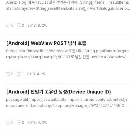
AlertDialog 에 ArrayList 값을 뿌려주기 위해.. String[] items = resultItemD
ata.toArray(new String[resultItemData.size()]); AlertDialog.Builder bui
lder = new AlertDialog.Builder(SiteInfoMap.this); builder.setTitle("선
택"); builder.setItems(items, new DialogInterface.OnClickListener() {
작성시간
0
0
2013. 8. 29.
public void onClick(DialogInterface dialog, int item) { Toast.makeText
(getApplicationContext(), items[item], Toast.LENGTH_SH..
[Android] WebView POST 방식 호출
글 내용
String url = "http://URL"; //WebView 호출 URL String postData = "arg=a
rg&arg2=arg2&arg3=arg3"; //POST로 넘길 값들.. mWeb = (WebView) fi
ndViewById(R.id.webView1); //POST 방식 호출 mWeb.postUrl(url, Enco
dingUtils.getBytes(postData, "BASE64"));
작성시간
0
1
2013. 4. 29.
[Android] 단말기 고유값 생성(Device Unique ID)
글 내용
package util; import java.util.UUID; import android.content.Context; i
mport android.telephony.TelephonyManager; //단말기 고유값 추출 클래
스 public class UniqueDeviceID { public static String getUniqueID(Con
text context) { final TelephonyManager tm = (TelephonyManager) co
작성시간
0
0
2013. 4. 29.
ntext.getSystemService(Context.TELEPHONY_SERVICE); final String t
mDevice, tmSerial, androidId; tmDevice = "" + tm.getDeviceId(); tmS
erial ..