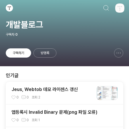
검색하기
티스토리
개발블로그
구독자
0
구독하기
방명록
신고하기 레이어
열기
인기글
Jeus, Webtob 데모 라이센스 갱신
0
0
조회
2
앱등록시 Invalid Binary 문제(png 파일 오류)
0
0
조회
1