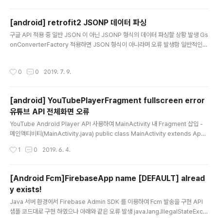
Uri(R.id.img_thumbnail, Uri.parse("https://aa.co.kr"); 리모트뷰에 setIma
geViewUri 는 도메인 주소가 아닌 파일 경로가 들어가야 하는 것 같음 대안으로 Pi
[android] retrofit2 JSONP 데이터 파싱
casso 적용 Picasso.get().load("https://aa.co.kr").into(..
글 내용
구글 API 적용 중 일반 JSON 이 아닌 JSONP 형식의 데이터 파싱할 상황 발생 Gs
onConverterFactory 적용하면 JSON 형식이 아니라며 오류 발생함 일반적인 J
SON 형식 { "cursor": { "currentPageIndex": 0, "estimatedResultCount":
"0" }, "context": { "title": "aaa", "total_results": "0" }, "google": { "url": "h
작성시간
0
0
2019. 7. 9.
ttps://www.xxx.com?client=xxxxxxxxx" } } JSONP 형식 : callback 함수명
이 감싸고 있는 형태 google({ "cursor": { "currentPageIndex": 0, "estimat
edResultCount": "0"..
[android] YouTubePlayerFragment fullscreen error
유튜브 API 전체화면 오류
글 내용
YouTube Android Player API 사용하여 MainActivity 내 Fragment 삽입 -
메인액티비티(MainActivity.java) public class MainActivity extends App
CompatActivity implements YouTubePlayer.OnInitializedListener { @
작성시간
1
0
2019. 6. 4.
Override protected void onCreate(Bundle savedInstanceState) { sup
er.onCreate(savedInstanceState); setRequestedOrientation(ActivityI
nfo.SCREEN_ORIENTATION_SENSOR_PORTRAIT); setContentView(R.l
[Android Fcm]FirebaseApp name [DEFAULT] alread
ayout.activity_main..
y exists!
글 내용
Java 서버 환경에서 Firebase Admin SDK 를 이용하여 Fcm 발송을 구현 API
샘플 코드대로 구현 하였으나 아래와 같은 오류 발생 java.lang.IllegalStateExce