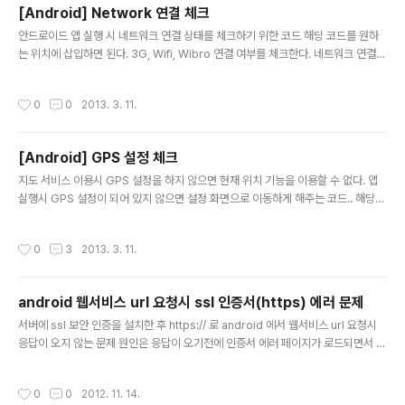
[Android] Network 연결 체크
글 내용
안드로이드 앱 실행 시 네트워크 연결 상태를 체크하기 위한 코드 해당 코드를 원하
는 위치에 삽입하면 된다. 3G, Wifi, Wibro 연결 여부를 체크한다. 네트워크 연결이
안되어 있을경우 앱 종료.. // 네트워크 연결 체크 ConnectivityManager cm =
(ConnectivityManager)getSystemService(Context.CONNECTIVITY_S
작성시간
0
0
2013. 3. 11.
ERVICE); if(cm.getActiveNetworkInfo()!=null){ NetworkInfo activeNet
work = cm.getActiveNetworkInfo(); switch(activeNetwork.getType())
{ case ConnectivityManager.TYPE_WIMAX: //Log.d("Test"..
[Android] GPS 설정 체크
글 내용
지도 서비스 이용시 GPS 설정을 하지 않으면 현재 위치 기능을 이용할 수 없다. 앱
실행시 GPS 설정이 되어 있지 않으면 설정 화면으로 이동하게 해주는 코드.. 해당
함수를 원하는 위치에서 콜 해주면 된다. 앱에서 자동으로 설정해주면 더 좋겠지만
개인정보 때문에 구글에서 막아둔 것 같다 //GPS 설정 체크 private boolean ch
작성시간
0
3
2013. 3. 11.
kGpsService() { String gps = android.provider.Settings.Secure.getSt
ring(getContentResolver(), android.provider.Settings.Secure.LOCAT
ION_PROVIDERS_ALLOWED); Log.d(gps, "aaaa"); if (!(gps.matches(".*
android 웹서비스 url 요청시 ssl 인증서(https) 에러 문제
gps.*") ..
글 내용
서버에 ssl 보안 인증을 설치한 후 https:// 로 android 에서 웹서비스 url 요청시
응답이 오지 않는 문제 원인은 응답이 오기전에 인증서 에러 페이지가 로드되면서 에
러 발생 해당 소스 추가해서 해결 앱 실행시 onCreate 부분에 postHttps(String
url, int connTimeout, int readTimeout); 메소드를 선언해 주면 문제없이 응답
작성시간
0
0
2012. 11. 14.
이 온다. 아래 소스는 해당 메소드를 가지고 있는 클래스 소스 package util; impo