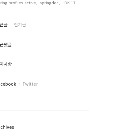
ring.profiles.active,
springdoc,
JDK 17,
근글
인기글
근댓글
지사항
acebook
Twitter
rchives