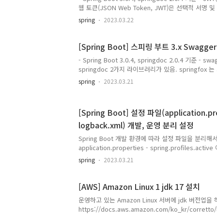
웹 토큰(JSON Web Token, JWT)은 선택적 서
데이터를 만들기 위한 인터넷 표준으로 페이로드는 클레임(c
spring
2023.03.22
을 처리하는 JSON을 보관하고 있다. 전달하고자하
위핸 웹표준(RFC 7519) 방식으로, 인증에 필요한 중요정보
secret)부터, 만료일, 발행자, 암호화 알고리즘과 
[Spring Boot] 스피링 부트 3.x Swagger
JWT 토큰 내에 만료일이나 인증정보를 가지고 있기 
- Spring Boot 3.0.4, springdoc 2.0.4 기준 - swag
한 별도의 세션 처리를 할 필요가 없다. 3가지(header, pa
springdoc 2가지 라이브러리가 있음. springfox
Spring Boot 3점 대 적용 시 일부 오류 발생 -> ja
spring
2023.03.21
(Spring Boot 3 버전은 java 17 이상 필수) 그래서 s
build.gradle - implementation 추가 implementat
'org.springframework.boot:spring-boot-starte
[Spring Boot] 설정 파일(application.pr
'org.springdoc:springdoc-openapi-starter-web
logback.xml) 개발, 운영 분리 설정
Spring Boot 개발 환경에 따라 설정 파일을 분리해
application.properties - spring.profiles.activ
dev(개발), release(운영) 으로 분리함 - 개발,
spring
2023.03.21
하는 설정은 application.properties 파일에 작성. 2. 
dev.properties - spring.profiles.active 값
파일을 설정 파일로 인식 - 개발 환경에서 사용하는 설정 a
[AWS] Amazon Linux 1 jdk 17 설치
dev.properties 파일에 작성 3. application-releas
운영하고 있는 Amazon Linux 서버에 jdk 버전업
spring.profiles.activ..
https://docs.aws.amazon.com/ko_kr/corretto/la