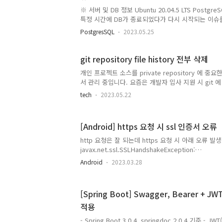
능하지만 일부 재시작이 필요한 설정은 적용되지 않습니
※ 서버 및 DB 정보 Ubuntu 20.04.5 LTS Postgr
특정 시간에 DB가 종료되었다가 다시 시작되는 이슈를
확인 로그 파일 경로 확인 show log_directory; 
PostgresSQL
2023.05.25
/data/postgresql/log cat postgresql-2023-05
확인 cd /var/log/postgresql cat postgresql-
부분을 하나씩 확인해보았다. 1. 서버 재기동 last r
git repository file history 전부 삭제
이력 확인 2. 사용자가 직접 DB 중지 후 재기동 his
개인 프로젝트 소스를 private repository 에 중
한 명령어 이력 확인 → DB 재..
서 관리 중입니다. 요즘은 개발자 입사 지원 시 git
개하는 것 같아서 방법을 고민해 보았습니다. 1. private 
tech
2023.05.22
repository 가장 간편한 방법. → 중요 소스코드
방법은 배제하였습니다. 2. git Submodule git
를 관리하기 위한 도구 상위 repository 는 슈퍼 프로젝트
[Android] https 요청 시 ssl 인증서 오류
위 repository 는 서브 모듈(submodule) 서브모
지토리를 다른 레포지토리의 하위 디렉토리로 사용할 수 
http 요청은 잘 되는데 https 요청 시 아래 오류 발생
javax.net.ssl.SSLHandshakeException:
java.security.cert.CertPathValidatorException:T
Android
2023.03.28
certification path not found 원인 : Connect
Certificate 인증서가 안드로이드 단말에 존재하지 
요청하고자 하는 웹사이트의 인증서 확인 후 다운로드
[Spring Boot] Swagger, Bearer + J
쇠 클릭 - 인증서 정보 클릭 - 세부정보 탭 선택 후 내
적용
트에 인증서 복사 - res > raw 위치에 인증서 붙여넣기 
서 정보 setting Cer..
- Spring Boot 3.0.4, springdoc 2.0.4 기준 - J