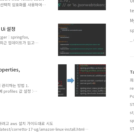
U
명 및 선택적 암호화를 사용하여
laim), 표명(assert)
t
는 정보를 안전하게 전송하기
M
(api key, api
같은 기본 정보까지 포함.
 Ui 설정
s
때문에, 서버에서 인증을 위
ger : springfox,
yload, signa..
...
 는 최근 업데이트가 없고
va 17 적용 때문인 것 같음
pringdoc 적용 1.
ion
r-web' implementation
operties,
mvc-ui:2.0.4' implem..
T
좌
서 관리하는 방법 1.
e 에 profiles 값 설정 :
Po
 운영 환경에서 공통적으로 사용
application-
ST
이 dev 로 되어 있을 경우 해당
st
pplication-
e.properties -
sp
을 하려고 aws 설치 가이드대로 시도
ST
test/corretto-17-ug/amazon-linux-install.html