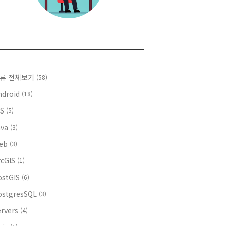
류 전체보기
(58)
ndroid
(18)
OS
(5)
ava
(3)
eb
(3)
rcGIS
(1)
ostGIS
(6)
ostgresSQL
(3)
ervers
(4)