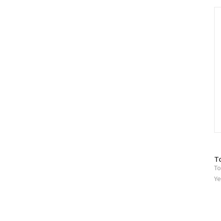
그
인
C
방
T
To
문
자
Ye
수