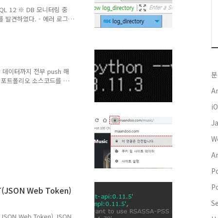
다...
eSQL 12 ※ DB 모니터링 중
 발견하였다. - 에러 로그
로그 파일 내용 확인 cd
-25_000000.log - DB 로그
12-main.log ※ 의심이 가는
eboot 명령어로 서버 재기동
tory 명령어로 사용자가 실행
요한 데이터까지 전부 push 해
분
 에 포트폴리오 소스코드를 공
repository → public
A
들이 포함되어 있기 때문에 이
i
 레포지토리 하위에 다른 저장소
(superproject), 하
J
듈을 사용하면 특정한 git 레포
있다. → 상위 r..
W
A
rust anchor for
ion 하는 웹사이트의
P
않을 경우 발생 해결방법 1.
 - 브라우저 주소창에 자물
P
WT(JSON Web Token)
보내기 버튼 클릭 2. 프로젝
3. Connection 시 인증
S
WT(JSON Web Token) JSON