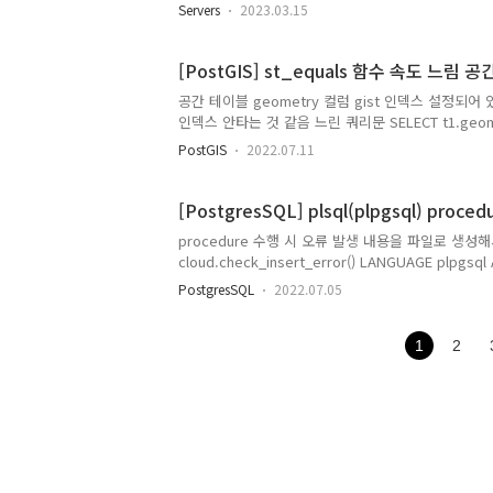
Amazon Corretto 17 Installation Instructions 
Servers
2023.03.15
Corretto 17 Amazon Corretto 17 Installation In
This topic describes how to install and uninsta
[PostGIS] st_equals 함수 속도 느림 공
공간 테이블 geometry 컬럼 gist 인덱스 설정되어 
인덱스 안타는 것 같음 느린 쿼리문 SELECT t1.geom, t2.
st_equals(t1.geom, t2.geom) 인덱스 타도록 쿼리문
PostGIS
2022.07.11
join table_a t2 ON (st_equals(t1.geom, t
스 잘 탐
[PostgresSQL] plsql(plpgsql) proce
procedure 수행 시 오류 발생 내용을 파일로 생성해서 
cloud.check_insert_error() LANGUAGE plpgsql
/********************************************
PostgresSQL
2022.07.05
/**********************************************
-- 작업 건수 n_error_cnt numeric := 0; -- 오류 건수
1
2