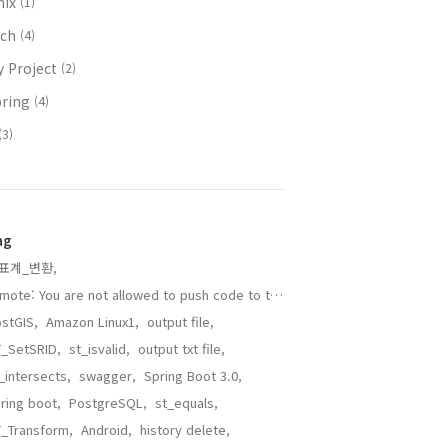
nix
(1)
ech
(4)
y Project
(2)
pring
(4)
(3)
ag
표계_변환,
remote: You are not allowed to push code to this project,
stGIS,
Amazon Linux1,
output file,
_SetSRID,
st_isvalid,
output txt file,
_intersects,
swagger,
Spring Boot 3.0,
ring boot,
PostgreSQL,
st_equals,
_Transform,
Android,
history delete,