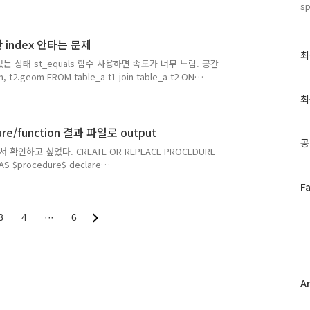
for Amazon Linux 2 and Amazon Linux 2022 - Amazon
sp
structions for Amazon Linux 2 and Amazon Linux 2022
ll Amazon Cor..
간 index 안타는 문제
최
최
있는 상태 st_equals 함수 사용하면 속도가 너무 느림. 공간
근
geom FROM table_a t1 join table_a t2 ON
글
 수정 SELECT t1.geom, t2.geom FROM table_a t1
과
최
2.geom) and t1.geom && t2.geom) 위 쿼리문 테스트 결과 인덱
인
기
dure/function 결과 파일로 output
글
공
확인하고 싶었다. CREATE OR REPLACE PROCEDURE
 AS $procedure$ declare
*******************************/ /* 임시변수 선언 */
페
F
*****************************/ n_insert_cnt numeric := 0;
이
 n_re_insert_cnt nu..
스
3
4
···
6
북
트
위
터
플
A
러