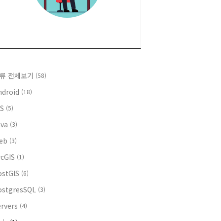
류 전체보기
(58)
ndroid
(18)
OS
(5)
ava
(3)
eb
(3)
rcGIS
(1)
ostGIS
(6)
ostgresSQL
(3)
ervers
(4)