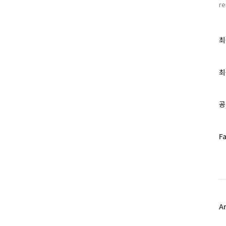
최
최
근
글
과
최
인
기
글
공
페
F
이
스
북
트
위
터
플
A
러