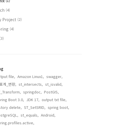
nix
(1)
ech
(4)
y Project
(2)
pring
(4)
(3)
ag
tput file,
Amazon Linux1,
swagger,
표계_변환,
st_intersects,
st_isvalid,
_Transform,
springdoc,
PostGIS,
ring Boot 3.0,
JDK 17,
output txt file,
story delete,
ST_SetSRID,
spring boot,
ostgreSQL,
st_equals,
Android,
ring.profiles.active,