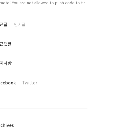
remote: You are not allowed to push code to this project,
근글
인기글
근댓글
지사항
acebook
Twitter
rchives