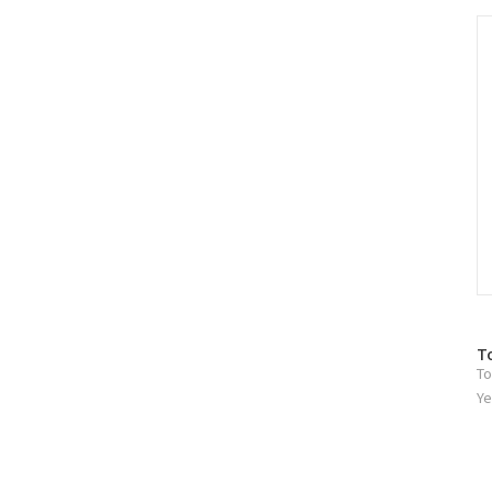
그
인
C
방
T
To
문
자
Ye
수