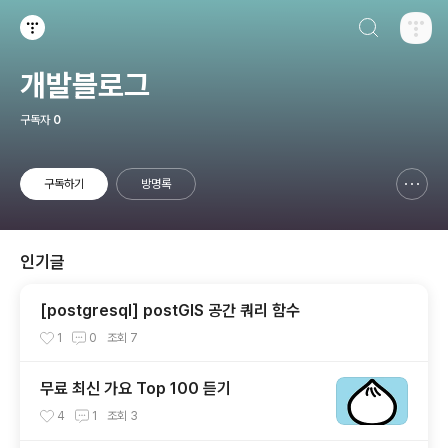
검색하기
티스토리
개발블로그
구독자
0
구독하기
방명록
신고하기 레이어
열기
인기글
[postgresql] postGIS 공간 쿼리 함수
1
0
조회
7
무료 최신 가요 Top 100 듣기
4
1
조회
3