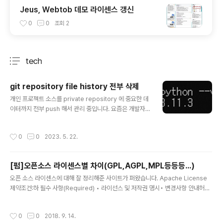
Jeus, Webtob 데모 라이센스 갱신
0
0
조회
2
tech
분류 전체보기
주요 글 목록
git repository file history 전부 삭제
글 내용
개인 프로젝트 소스를 private repository 에 중요한 데
이터까지 전부 push 해서 관리 중입니다. 요즘은 개발자
입사 지원 시 git 에 포트폴리오 소스코드를 공개하는 것 같
아서 방법을 고민해 보았습니다. 1. private repository
작성시간
0
0
2023. 5. 22.
→ public repository 가장 간편한 방법. → 중요 소스코
드들이 포함되어 있기 때문에 이 방법은 배제하였습니다.
2. git Submodule git 레포지토리 하위에 다른 저장소를
[펌]오픈소스 라이센스별 차이(GPL,AGPL,MPL등등등...)
관리하기 위한 도구 상위 repository 는 슈퍼 프로젝트(s
글 내용
uperproject), 하위 repository 는 서브 모듈(submo
오픈 소스 라이센스에 대해 잘 정리해준 사이트가 퍼왔습니다. Apache License
dule) 서브모듈을 사용하면 특정한 git 레포지토리를 다른
제약조건:하 필수 사항(Required) • 라이선스 및 저작권 명시• 변경사항 안내허락
레포지토리의 하위 디렉토리로 사용할 수 있다. → 상위 r..
조건(Permitted) • 상업적 이용 가능• 배포 가능• 수정 가능• 특허 신청 가능• 사
적 이용 가능• 2차 라이선스 GPLv2.0/v3.0제약조건:상 필수 사항(Required) •
작성시간
0
0
2018. 9. 14.
수정한 소스코드 혹은 GPL 소스코드를 활용한 소프트웨어 모두 GPL로 공개• 라이