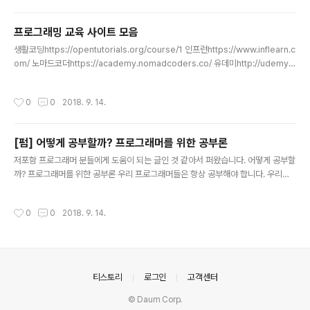
선스 및 저작권 명시• 변경사항 안내허락 조건(Permitted)• 상업적 이용 가능• 배
포 가능• 수정 가능• 특허 신청 가능• 사적 이용 가능 GNU AGPL(Affero GPL)v
프로그래밍 교육 사이트 모음
3.0제약조건:최상 필수 사항(Required) • 수정한 소스코드 혹은 AGPL..
글 내용
생활코딩https://opentutorials.org/course/1 인프런https://www.inflearn.c
om/ 노마드코더https://academy.nomadcoders.co/ 유데미http://udemy.b
loter.net/ 프로그래머스https://programmers.co.kr/learn/ edwithhttp://w
ww.edwith.org/ 구름EDUhttps://edu.goorm.io 파이썬/장고 vod 사이트http
작성시간
0
0
2018. 9. 14.
s://www.askcompany.kr/ t아카데미https://tacademy.sktechx.com/ HT
ML, CSS, JS, jQuery, ES6, Node.js, Express, MongoDB, TypeScript 등
에 대한 교육 콘텐츠가 잘 정리된 사이트https:..
[펌] 어떻게 공부할까? 프로그래머를 위한 공부론
글 내용
저포함 프로그래머 분들에게 도움이 되는 글인 것 같아서 퍼왔습니다. 어떻게 공부할
까? 프로그래머를 위한 공부론 우리 프로그래머들은 항상 공부해야 합니다. 우리는
지식을 중요하게 여깁니다. 하지만 지식에 대한 지식, 즉 내가 그 지식을 얻은 과정이
나 방법 같은 것은 소홀히 여기기 쉽습니다. 따라서 지식의 축적과 공유는 있어도 방
작성시간
0
0
2018. 9. 14.
법론의 축적과 공유는 매우 드문 편입니다. 저는 평소에 이런 생각에서 학교 후배들
을 위해 제 자신의 공부 경험을 짬짬이 글로 옮겨놓았고, 이번 기회에 그 글들을 취합,
정리하게 되었습니다. 그 결실이 바로 이 글입니다. 김창준 (마이크로소프트웨어) 2
002/06/02 이 글은 공부하는 방법과 과정에 관한 글입니다. 이 글은 제가 공부한
성공/실패 경험을 기본 토대로 했고, 지난 몇 ..
의안내
티스토리
로그인
고객센터
© Daum Corp.