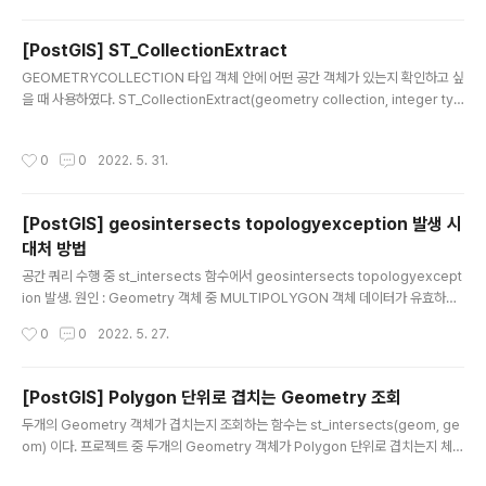
7 좌표계 기존 DB 에 구축된 공간 정보들과 같이 서비스하
기 위해서 좌표 변환 필요 2097 좌표계 파일을 그대로 공
[PostGIS] ST_CollectionExtract
간 테이블에 import 해당 테이블의 geometry 정보 좌표
글 내용
GEOMETRYCOLLECTION 타입 객체 안에 어떤 공간 객체가 있는지 확인하고 싶
변환 update table set geom = st_transform(st_s
을 때 사용하였다. ST_CollectionExtract(geometry collection, integer typ
etsrid(geom, 2097), 5186); ST_SetSRID : geome
e); type 을 지정하면 GEOMETRYCOLLECTION 안에 지정한 type 객체만 조
try 데이터에 좌표계에 대한 정보를 넣는 함수 ST_Transf
회된다. 지정한 type 이 없을 경우 EMPTY 반환. 1 == POINT 2 == LINESTRIN
orm : geometry 데이터의 좌표계를 변환하는 함수
작성시간
0
0
2022. 5. 31.
G 3 == POLYGON
[PostGIS] geosintersects topologyexception 발생 시
대처 방법
글 내용
공간 쿼리 수행 중 st_intersects 함수에서 geosintersects topologyexcept
ion 발생. 원인 : Geometry 객체 중 MULTIPOLYGON 객체 데이터가 유효하지
않은 상태라서 st_intersects 함수 실행 불가. MULTIPOLYGON 객체에 구멍이
작성시간
0
0
2022. 5. 27.
있는 경우 OGC 표준에 맞게 그려지지 않아서 자주 발생. 객체가 유효한지 확인하는
방법 SELECT st_isvalid(geom) FROM TABLE; 유효하면 true, 유효하지 않으
면 false 반환. 유효하지 않는 객체를 유효하게 수정 편집하는게 가장 좋은 방법.. 내
[PostGIS] Polygon 단위로 겹치는 Geometry 조회
경우 데이터를 편집할 수 있는 권한이 없었음. 그럼에도 불구하고 st_intersects 함
글 내용
두개의 Geometry 객체가 겹치는지 조회하는 함수는 st_intersects(geom, ge
수 수행하야 할 때.. SELECT st_inte..
om) 이다. 프로젝트 중 두개의 Geometry 객체가 Polygon 단위로 겹치는지 체크
하고 싶어서 해당 함수을 사용하였으나 point, line 단위로 겹치는 객체까지 모두 반