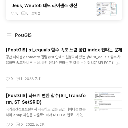
Jeus, Webtob 데모 라이센스 갱신
0
0
조회
2
PostGIS
분류 전체보기
주요 글 목록
[PostGIS] st_equals 함수 속도 느림 공간 index 안타는 문제
글 내용
공간 테이블 geometry 컬럼 gist 인덱스 설정되어 있는 상태 st_equals 함수 사
용하면 속도가 너무 느림. 공간 인덱스 안타는 것 같음 느린 쿼리문 SELECT t1.geo
m, t2.geom FROM table_a t1 join table_a t2 ON st_equals(t1.geom, t2.
geom) 인덱스 타도록 쿼리문 수정 SELECT t1.geom, t2.geom FROM table_
작성시간
0
1
2022. 7. 11.
a t1 join table_a t2 ON (st_equals(t1.geom, t2.geom) and t1.geom && t
2.geom) 위 쿼리문 테스트 결과 인덱스 잘 탐
[PostGIS] 좌표계 변환 함수(ST_Transfo
rm, ST_SetSRID)
글 내용
국가공간정보포털에서 제공하고 있는 공간 데이터를 활용
하려고 shp 파일을 다운로드해서 내 DB 에 업로드하였다.
내 DB 에 구축되어 있는 모든 공간 데이터는 5186 좌표계
작성시간
0
0
2022. 6. 29.
국가공간정보포털에서 다운로드 받은 공간 데이터는 209