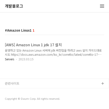
개발블로그
Amazon Linux1
1
[AWS] Amazon Linux 1 jdk 17 설치
운영하고 있는 Amazon Linux 서버에 jdk 버전업을 하려고 aws 설치 가이드대로
시도 https://docs.aws.amazon.com/ko_kr/corretto/latest/corretto-17-
ug/amazon-linux-install.html Amazon Corretto 17 Installation Instructions
Servers
2023.03.15
for Amazon Linux 2 and Amazon Linux 2022 - Amazon Corretto 17
Amazon Corretto 17 Installation Instructions for Amazon Linux 2 and
Amazon Linux 2022 This topic describes how to install and uninstall
Amazon Cor..
관련사이트
Copyright © Daum Corp. All rights reserved.