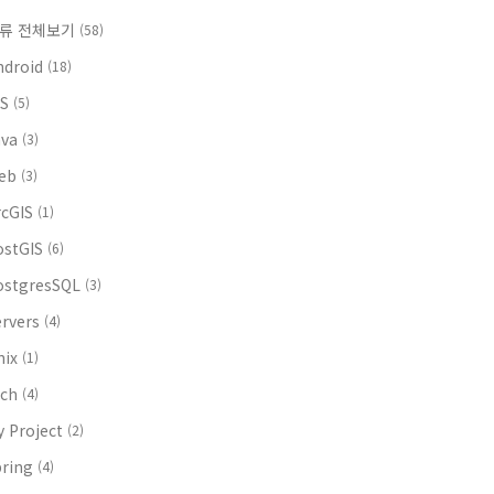
류 전체보기
(58)
ndroid
(18)
OS
(5)
ava
(3)
eb
(3)
rcGIS
(1)
ostGIS
(6)
ostgresSQL
(3)
ervers
(4)
nix
(1)
ech
(4)
y Project
(2)
pring
(4)