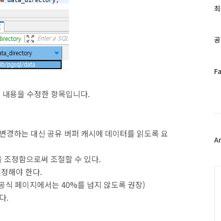
과
최
인
기
글
공
페
F
이
스
 파일 내용을 수정한 항목입니다.
북
트
위
터
직접 변경하는 대신 공유 버퍼 캐시에 데이터를 읽도록 요
플
A
러
 조정함으로써 조절할 수 있다.
그
인
C
설정해야 한다.
(공식 페이지에서는 40%를 넘지 않도록 권장)
다.