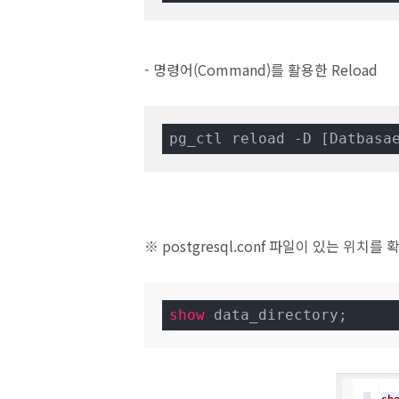
- 명령어(Command)를 활용한 Reload
pg_ctl reload -D [Datbas
※ postgresql.conf 파일이 있는 위치
show
 data_directory;