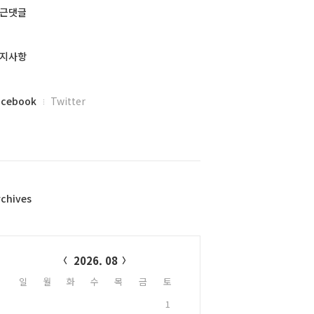
근댓글
지사항
acebook
Twitter
rchives
alendar
2026. 08
일
월
화
수
목
금
토
1