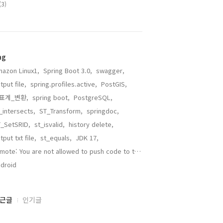
(3)
ag
azon Linux1,
Spring Boot 3.0,
swagger,
tput file,
spring.profiles.active,
PostGIS,
표계_변환,
spring boot,
PostgreSQL,
_intersects,
ST_Transform,
springdoc,
_SetSRID,
st_isvalid,
history delete,
tput txt file,
st_equals,
JDK 17,
remote: You are not allowed to push code to this project,
droid,
근글
인기글