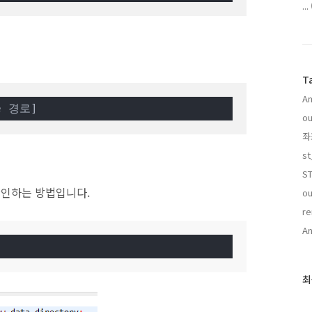
...
T
Am
ae 경로]
ou
좌
st
ST
를 확인하는 방법입니다.
ou
An
최
최
근
글