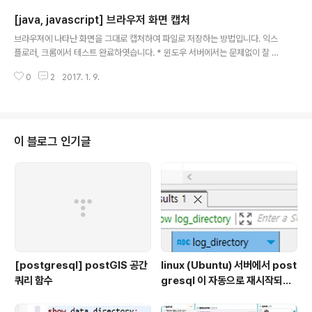
("FTP_ID"); // ftp 접속 id String pwd = PropertiesHandler.getValue
[java, javascript] 브라우저 화면 캡처
("F..
글 내용
브라우져에 나타난 화면을 그대로 캡처하여 파일로 저장하는 방법입니다. 익스
플로러, 크롬에서 테스트 완료하엿습니다. * 윈도우 서버에서는 문제없이 잘 돌
아갑니다. 운영서버는 Unix 서버인데 운영서버에서는 동작하지 않았습니다. 서
0
2
2017. 1. 9.
비스 오픈 때문에 확인할 시간이 없어서 해당 소스코드는 Unix 서버에서 사용
하지 않았습니다. Was 서버 설정을 변경하면 될 것 같은데 시간 관계상 포기 ㅠ
ㅠ javascript 파일(브라우저 화면의 좌표 값 추출 후 서버로 전송) //출력 미리
보기 function fnPrintPreview() { var top = ""; var left = ""; var height
= ""; var width = ""; var agent = navigator.userAgent.toLowerC..
이 블로그 인기글
[postgresql] postGIS 공간
linux (Ubuntu) 서버에서 post
쿼리 함수
gresql 이 자동으로 재시작되는
이슈