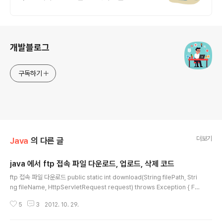
부 소프트웨어중심대학 187억 선정
로그 정보
개발블로그
구독하기
더보기
Java
의 다른 글
java 에서 ftp 접속 파일 다운로드, 업로드, 삭제 코드
글 내용
ftp 접속 파일 다운로드 public static int download(String filePath, Stri
ng fileName, HttpServletRequest request) throws Exception { FT
PClient client = null; BufferedOutputStream bos = null; File fPath =
5
3
2012. 10. 29.
null; File fDir = null; File f = null; String url = PropertiesHandler.get
Value("FTP_URL"); //서버 ip String id = PropertiesHandler.getValue