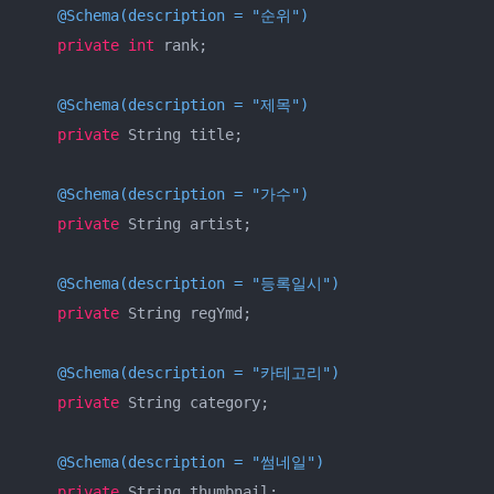
@Schema(description = "순위")
private
int
 rank;

@Schema(description = "제목")
private
 String title;

@Schema(description = "가수")
private
 String artist;

@Schema(description = "등록일시")
private
 String regYmd;

@Schema(description = "카테고리")
private
 String category;

@Schema(description = "썸네일")
private
 String thumbnail;
