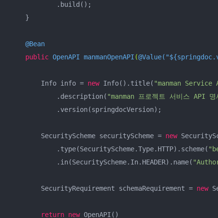
            .build();

    }

@Bean
public
 OpenAPI 
manmanOpenAPI
(
@Value("${springdoc.
    	Info info = 
new
 Info().title(
"manman Service
            .description(
"manman 프로젝트 서비스 API 
            .version(springdocVersion);

    	SecurityScheme securityScheme = 
new
 SecuritySc
            .type(SecurityScheme.Type.HTTP).scheme(
"b
            .in(SecurityScheme.In.HEADER).name(
"Autho
	SecurityRequirement schemaRequirement = 
new
 S
return
new
 OpenAPI()
