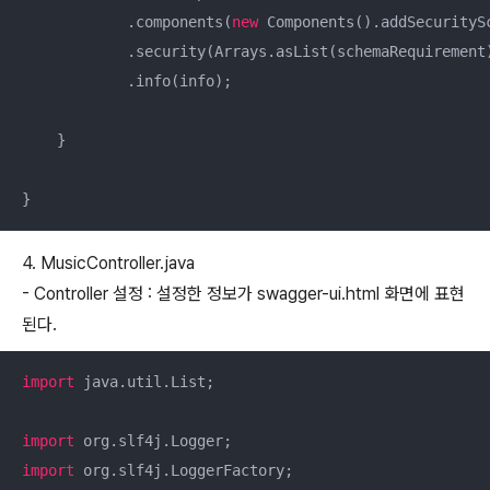
            .components(
new
 Components().addSecurityS
            .security(Arrays.asList(schemaRequirement)
            .info(info);

    }

}
4. MusicController.java
- Controller 설정 : 설정한 정보가 swagger-ui.html 화면에 표현
된다.
import
 java.util.List;

import
import