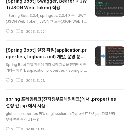
[Spring Boot] Swagger, Bearer + JW
T(JSON Web Token) 적용
글 내용
- Spring Boot 3.0.4, springdoc 2.0.4 기준 - JWT
(JSON Web Token) JSON 웹 토큰(JSON Web Tok
en, JWT)은 선택적 서명 및 선택적 암호화를 사용하여 데
0
0
2023. 3. 22.
이터를 만들기 위한 인터넷 표준으로 페이로드는 클레임(c
laim), 표명(assert)을 처리하는 JSON을 보관하고 있다.
전달하고자하는 정보를 안전하게 전송하기 위핸 웹표준(R
[Spring Boot] 설정 파일(application.pr
FC 7519) 방식으로, 인증에 필요한 중요정보(api key, a
pi secret)부터, 만료일, 발행자, 암호화 알고리즘과 같은
operties, logback.xml) 개발, 운영 분리
글 내용
기본 정보까지 포함. JWT 토큰 내에 만료일이나 인증정보
설정
Spring Boot 개발 환경에 따라 설정 파일을 분리해서 관
를 가지고 있기 때문에, 서버에서 인증을 위한 별도의 세션
리하는 방법 1. application.properties - spring.prof
처리를 할 필요가 없다. 3가지(header, payload, sign
iles.active 에 profiles 값 설정 : dev(개발), release
a..
0
0
2023. 3. 21.
(운영) 으로 분리함 - 개발, 운영 환경에서 공통적으로 사용
하는 설정은 application.properties 파일에 작성. 2. a
pplication-dev.properties - spring.profiles.activ
spring 프레임워크(전자정부프레임워크)에서 .properties
e 값이 dev 로 되어 있을 경우 해당 파일을 설정 파일로 인
식 - 개발 환경에서 사용하는 설정 application-dev.pr
설정 값 jsp 에서 사용
글 내용
operties 파일에 작성 3. application-release.prop
globals.properties 파일 engine.charsetType=UTF-8 jsp 파일 브라
erties - spring.profiles.activ..
우져 콘솔 출력 UTF-8
0
0
2018. 11. 12.