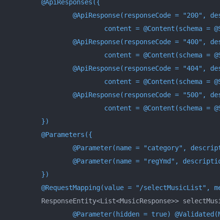
@ApiResponses({

		@ApiResponse(responseCode = "200", description = "OK",

			content = @Content(schema = @Schema(implementation = MusicResponse.class))),

		@ApiResponse(responseCode = "400", description = "BAD REQUEST", 

			content = @Content(schema = @Schema(implementation = ErrorResponse.class))),

		@ApiResponse(responseCode = "404", description = "NOT FOUND",

			content = @Content(schema = @Schema(implementation = ErrorResponse.class))),

		@ApiResponse(responseCode = "500", description = "INTERNAL SERVER ERROR",

			content = @Content(schema = @Schema(implementation = ErrorResponse.class)))

	})
@Parameters({

		@Parameter(name = "category", description = "카테고리", example = "R01", required = true),

		@Parameter(name = "regYmd", description = "등록일시", example = "20230305", required = false)

	})
@RequestMapping(value = "/selectMusicList", m
	ResponseEntity<List<MusicResponse>> selectMusicList(

@Parameter(hidden = true)
@Validated(