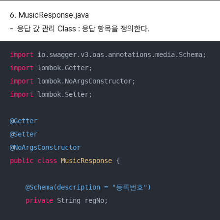
6. MusicResponse.java
- 응답 값 관리 Class : 응답 항목을 정의한다.
import
import
import
import
 lombok.Setter;

@Getter
@Setter
@NoArgsConstructor
public
class
MusicResponse
{

@Schema(description = "등록번호")
private
 String regNo;
