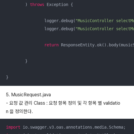
	) 
throws
 Exception {

		logger.debug(
"MusicController selectM
		logger.debug(
"MusicController selectM
return
 ResponseEntity.ok().body(music
	}

}
5. MusicRequest.java
- 요청 값 관리 Class : 요청 항목 정의 및 각 항목 별 validatio
n 을 정의한다.
import