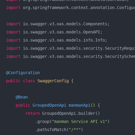
import
 org.springframework.context.annotation.Configur
import
import
import
import
import
 io.swagger.v3.oas.models.security.SecuritySchem
@Configuration
public
class
SwaggerConfig
{

@Bean
public
 GroupedOpenApi 
manmanApi
()
{

return
 GroupedOpenApi.builder()

            .group(
"manman Service API v1"
)

            .pathsToMatch(
"/**"
)
