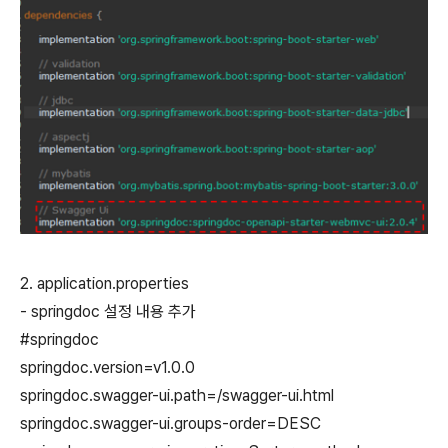
2. application.properties
- springdoc 설정 내용 추가
#springdoc
springdoc.version=v1.0.0
springdoc.swagger-ui.path=/swagger-ui.html
springdoc.swagger-ui.groups-order=DESC