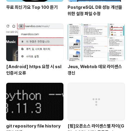
무료 최신 가요 Top 100 듣기
PostgreSQL DB 성능 개선을
위한 설정 파일 수정
[Android] https 요청 시 ssl
Jeus, Webtob 데모 라이센스
인증서 오류
갱신
git repository file history
[펌]오픈소스 라이센스별 차이(G