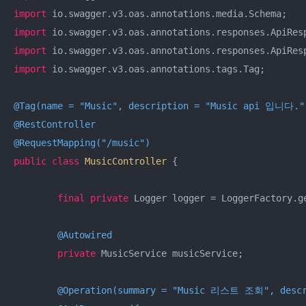
import
import
import
import
 io.swagger.v3.oas.annotations.tags.Tag;

@Tag(name = "Music", description = "Music api 입니다."
@RestController
@RequestMapping("/music")
public
class
MusicController
{

final
private
 Logger logger = LoggerFactory.g
@Autowired
private
 MusicService musicService;

@Operation(summary = "Music 리스트 조회", de