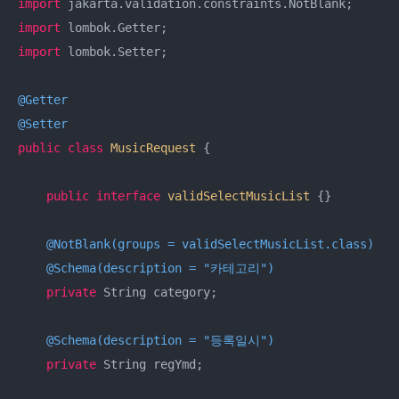
import
import
import
 lombok.Setter;

@Getter
@Setter
public
class
MusicRequest
{

public
interface
validSelectMusicList
{}

@NotBlank(groups = validSelectMusicList.class)
@Schema(description = "카테고리")
private
 String category;

@Schema(description = "등록일시")
private
 String regYmd;
