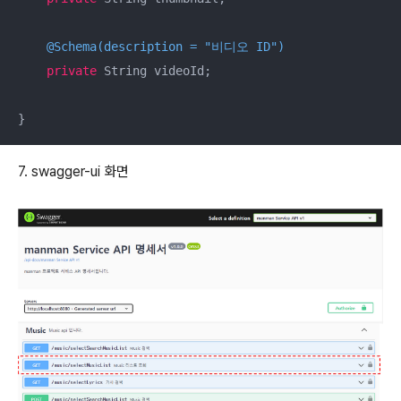
@Schema(description = "비디오 ID")
private
 String videoId;

}
7. swagger-ui 화면