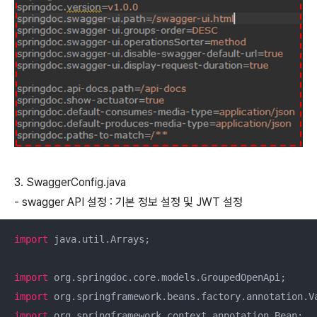
3. SwaggerConfig.java
- swagger API 설정 : 기본 정보 설정 및 JWT 설정
import
 java.util.Arrays;

import
import
import