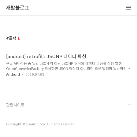
개발블로그
콜백
1
[android] retrofit2 JSONP 데이터 파싱
구글 API 적용 중 일반 JSON 이 아닌 JSONP 형식의 데이터 파싱할 상황 발생
GsonConverterFactory 적용하면 JSON 형식이 아니라며 오류 발생함 일반적인
JSON 형식 { "cursor": { "currentPageIndex": 0, "estimatedResultCount":
Android
2019.07.09
"0" }, "context": { "title": "aaa", "total_results": "0" }, "google": { "url":
"https://www.xxx.com?client=xxxxxxxxx" } } JSONP 형식 : callback 함수명
이 감싸고 있는 형태 google({ "cursor": { "currentPageIndex": 0,
"estimatedResultCount": "0"..
관련사이트
Copyright © Daum Corp. All rights reserved.