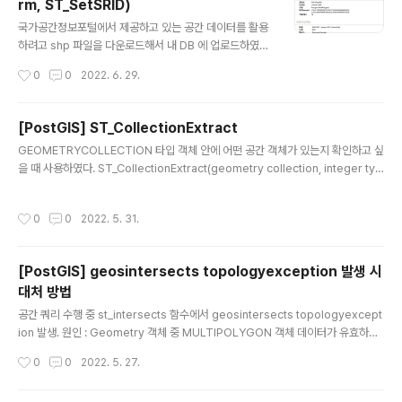
rm, ST_SetSRID)
글 내용
국가공간정보포털에서 제공하고 있는 공간 데이터를 활용
하려고 shp 파일을 다운로드해서 내 DB 에 업로드하였다.
내 DB 에 구축되어 있는 모든 공간 데이터는 5186 좌표계
작성시간
0
0
2022. 6. 29.
국가공간정보포털에서 다운로드 받은 공간 데이터는 209
7 좌표계 기존 DB 에 구축된 공간 정보들과 같이 서비스하
기 위해서 좌표 변환 필요 2097 좌표계 파일을 그대로 공
[PostGIS] ST_CollectionExtract
간 테이블에 import 해당 테이블의 geometry 정보 좌표
글 내용
GEOMETRYCOLLECTION 타입 객체 안에 어떤 공간 객체가 있는지 확인하고 싶
변환 update table set geom = st_transform(st_s
을 때 사용하였다. ST_CollectionExtract(geometry collection, integer typ
etsrid(geom, 2097), 5186); ST_SetSRID : geome
e); type 을 지정하면 GEOMETRYCOLLECTION 안에 지정한 type 객체만 조
try 데이터에 좌표계에 대한 정보를 넣는 함수 ST_Transf
회된다. 지정한 type 이 없을 경우 EMPTY 반환. 1 == POINT 2 == LINESTRIN
orm : geometry 데이터의 좌표계를 변환하는 함수
작성시간
0
0
2022. 5. 31.
G 3 == POLYGON
[PostGIS] geosintersects topologyexception 발생 시
대처 방법
글 내용
공간 쿼리 수행 중 st_intersects 함수에서 geosintersects topologyexcept
ion 발생. 원인 : Geometry 객체 중 MULTIPOLYGON 객체 데이터가 유효하지
않은 상태라서 st_intersects 함수 실행 불가. MULTIPOLYGON 객체에 구멍이
작성시간
0
0
2022. 5. 27.
있는 경우 OGC 표준에 맞게 그려지지 않아서 자주 발생. 객체가 유효한지 확인하는
방법 SELECT st_isvalid(geom) FROM TABLE; 유효하면 true, 유효하지 않으