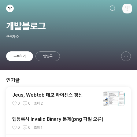
검색하기
티스토리
개발블로그
구독자
0
구독하기
방명록
신고하기 레이어
열기
인기글
Jeus, Webtob 데모 라이센스 갱신
0
0
조회
2
앱등록시 Invalid Binary 문제(png 파일 오류)
0
0
조회
1