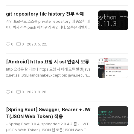
다...
인 cd /data/postgresql/log cat postgresql-2023
-05-25_000000.log - DB 로그 확인 cd /var/log/p
git repository file history 전부 삭제
ostgresql cat postgresql-12-main.log ※ 의심이
글 내용
개인 프로젝트 소스를 private repository 에 중요한 데
가는 부분을 하나씩 확인해보았다. 1. 서버 재기동 last re
이터까지 전부 push 해서 관리 중입니다. 요즘은 개발자
boot 명령어로 서버 재기동 이력 확인 2. 사용자가 직접 D
입사 지원 시 git 에 포트폴리오 소스코드를 공개하는 것 같
B 중지 후 재기동 history 명령어로 사용자가 실행한 명령
아서 방법을 고민해 보았습니다. 1. private repository
어 이력 확인 → DB 재..
작성시간
0
0
2023. 5. 22.
→ public repository 가장 간편한 방법. → 중요 소스코
드들이 포함되어 있기 때문에 이 방법은 배제하였습니다.
2. git Submodule git 레포지토리 하위에 다른 저장소를
[Android] https 요청 시 ssl 인증서 오류
관리하기 위한 도구 상위 repository 는 슈퍼 프로젝트(s
글 내용
uperproject), 하위 repository 는 서브 모듈(submo
http 요청은 잘 되는데 https 요청 시 아래 오류 발생 java
dule) 서브모듈을 사용하면 특정한 git 레포지토리를 다른
x.net.ssl.SSLHandshakeException: java.securit
레포지토리의 하위 디렉토리로 사용할 수 있다. → 상위 r..
y.cert.CertPathValidatorException:Trust anchor f
or certification path not found 원인 : Connection
작성시간
0
0
2023. 3. 28.
하는 웹사이트의 Certificate 인증서가 안드로이드 단말
에 존재하지 않을 경우 발생 해결방법 1. 요청하고자 하는
웹사이트의 인증서 확인 후 다운로드 - 브라우저 주소창에
[Spring Boot] Swagger, Bearer + JW
자물쇠 클릭 - 인증서 정보 클릭 - 세부정보 탭 선택 후 내
T(JSON Web Token) 적용
보내기 버튼 클릭 2. 프로젝트에 인증서 복사 - res > raw
글 내용
위치에 인증서 붙여넣기 3. Connection 시 인증서 정보
- Spring Boot 3.0.4, springdoc 2.0.4 기준 - JWT
setting Cer..
(JSON Web Token) JSON 웹 토큰(JSON Web Tok