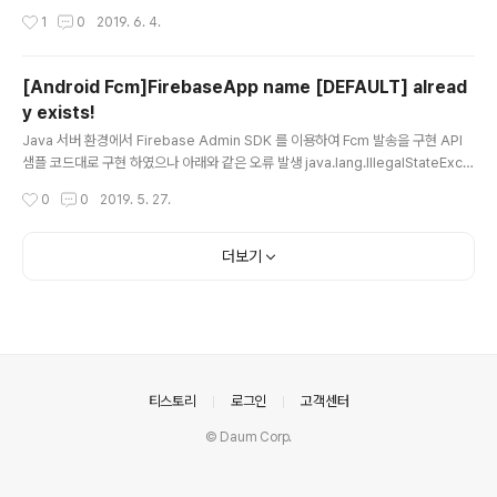
CompatActivity implements YouTubePlayer.OnInitializedListener { @
작성시간
1
0
2019. 6. 4.
Override protected void onCreate(Bundle savedInstanceState) { sup
er.onCreate(savedInstanceState); setRequestedOrientation(ActivityI
nfo.SCREEN_ORIENTATION_SENSOR_PORTRAIT); setContentView(R.l
[Android Fcm]FirebaseApp name [DEFAULT] alread
ayout.activity_main..
y exists!
글 내용
Java 서버 환경에서 Firebase Admin SDK 를 이용하여 Fcm 발송을 구현 API
샘플 코드대로 구현 하였으나 아래와 같은 오류 발생 java.lang.IllegalStateExce
ption: FirebaseApp name [DEFAULT] already exists! 해결 방법 검색 결과
작성시간
0
0
2019. 5. 27.
DEFAULT_APP_NAMEFirebaseApp.initializeApp 을 한번만 호출해야하는
데 여러번 호출해서 발생하는 오류이다. - 기존코드 FirebaseOptions options
= new FirebaseOptions.Builder() .setCredentials(GoogleCredentials.
더보기
fromStream(serviceAccount)) .setDatabaseUrl("https://주..
의안내
티스토리
로그인
고객센터
© Daum Corp.