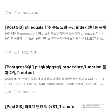
ug/amazon-linux-install.html Amazon Corretto 17 Installation Instructi
erties - spring.profiles.activ..
ons for Amazon Linux 2 and Amazon Linux 2022 - Amazon Corretto
작성시간
0
0
2023. 3. 15.
17 Amazon Corretto 17 Installation Instructions for Amazon Linux 2 a
nd Amazon Linux 2022 This topic describes how to install and uninst
all Amazon Cor..
[PostGIS] st_equals 함수 속도 느림 공간 index 안타는 문제
글 내용
공간 테이블 geometry 컬럼 gist 인덱스 설정되어 있는 상태 st_equals 함수 사
용하면 속도가 너무 느림. 공간 인덱스 안타는 것 같음 느린 쿼리문 SELECT t1.geo
m, t2.geom FROM table_a t1 join table_a t2 ON st_equals(t1.geom, t2.
geom) 인덱스 타도록 쿼리문 수정 SELECT t1.geom, t2.geom FROM table_
작성시간
0
1
2022. 7. 11.
a t1 join table_a t2 ON (st_equals(t1.geom, t2.geom) and t1.geom && t
2.geom) 위 쿼리문 테스트 결과 인덱스 잘 탐
[PostgresSQL] plsql(plpgsql) procedure/function 결
과 파일로 output
글 내용
procedure 수행 시 오류 발생 내용을 파일로 생성해서 확인하고 싶었다. CREAT
E OR REPLACE PROCEDURE cloud.check_insert_error() LANGUAGE
plpgsql AS $procedure$ declare /****************************
작성시간
0
0
2022. 7. 5.
***********************************************/ /* 임시변수 선
언 */ /*****************************************************
**********************/ n_insert_cnt numeric := 0; -- 작업 건수 n_er
[PostGIS] 좌표계 변환 함수(ST_Transfo
ror_cnt numeric := 0; -- 오류 건수 n_re_insert_cnt nu..