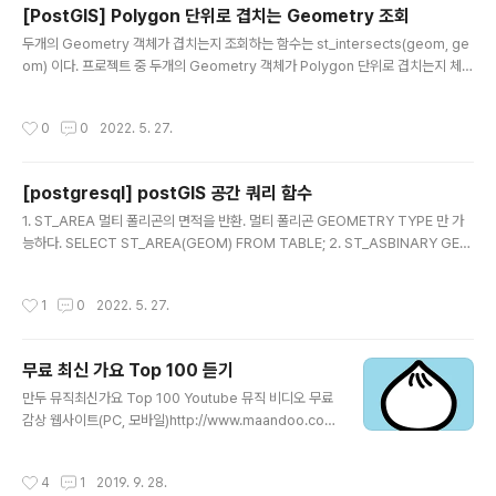
면 false 반환. 유효하지 않는 객체를 유효하게 수정 편집하는게 가장 좋은 방법.. 내
[PostGIS] Polygon 단위로 겹치는 Geometry 조회
경우 데이터를 편집할 수 있는 권한이 없었음. 그럼에도 불구하고 st_intersects 함
글 내용
두개의 Geometry 객체가 겹치는지 조회하는 함수는 st_intersects(geom, ge
수 수행하야 할 때.. SELECT st_inte..
om) 이다. 프로젝트 중 두개의 Geometry 객체가 Polygon 단위로 겹치는지 체크
하고 싶어서 해당 함수을 사용하였으나 point, line 단위로 겹치는 객체까지 모두 반
환한다. 아래 쿼리를 활용하면 Polygon 단위로 겹치는 객체만 체크할 수 있다. SEL
작성시간
0
0
2022. 5. 27.
ECT * FROM TABLE_A A JOIN TABLE_B B ON st_intersects(A.GEOM,
B.GEOM) = true AND st_geometrytype(st_intersection(A.GEOM, B.GE
OM)) = 'ST_Polygon';
[postgresql] postGIS 공간 쿼리 함수
글 내용
1. ST_AREA 멀티 폴리곤의 면적을 반환. 멀티 폴리곤 GEOMETRY TYPE 만 가
능하다. SELECT ST_AREA(GEOM) FROM TABLE; 2. ST_ASBINARY GEO
METRY 객체를 WKB(Well Known Binary) 형태로 반환 SELECT ST_ASBINA
RY(GEOM) FROM TABLE; 3. ST_ASTEXT GEOMETRY 객체를 WKT(Well
작성시간
1
0
2022. 5. 27.
Known Text) 형태로 반환 SELECT ST_ASTEXT(GEOM) FROM TABLE; 4.
ST_BOUNDARY GEOMETRY 객체의 경계를 반환 SELECT ST_ASTEXT(GE
OM), ST_BOUNDARY(GEOM) FROM TABLE; 5. ST_BUFFER GEOMETR
무료 최신 가요 Top 100 듣기
Y 객체에 일정 거리 기준의 ..
글 내용
만두 뮤직최신가요 Top 100 Youtube 뮤직 비디오 무료
감상 웹사이트(PC, 모바일)http://www.maandoo.co
m/music/ 안드로이드 앱https://play.google.com/st
ore/apps/details?id=com.manman.mdmusic 실
작성시간
4
1
2019. 9. 28.
시간 인기가요를 뮤직비디오와 함께 무료로 감상하실 수