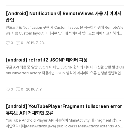
있습니다. 만두뮤직에서는 실시간 Top 100 인기 음악을
제공합니다. * 검색 : 원하는 음악을 검색하여 마이페이지
[Android] Notification 에 RemoteViews 사용 시 이미지
에 저장 하실 수 있습니다. * 마이페이지 : 저장하신 음악을
삽입
마이페이지에서 감상 하실 수 있습니다. * 장르별 감상 : 실
글 내용
시간 TOP 100 인기가요, KPOP, 해외 POP, 발라드, 힙
안드로이드 Notification 구현 시 Custom layout 을 적용하기 위해 RemoteVie
합, R&B, 일렉트로닉, Rock. 재즈, 트로트, OST, 국악, C
ws 사용 Custom layout 이미지뷰 영역에 서버에서 받아오는 이미지 표시하려고
CM..
하였으나 안됨 RemoteViews remoteViews = new RemoteViews(getPac
작성시간
0
0
2019. 7. 23.
kageName(), R.layout.notification_player); remoteViews.etImageView
Uri(R.id.img_thumbnail, Uri.parse("https://aa.co.kr"); 리모트뷰에 setIma
geViewUri 는 도메인 주소가 아닌 파일 경로가 들어가야 하는 것 같음 대안으로 Pi
[android] retrofit2 JSONP 데이터 파싱
casso 적용 Picasso.get().load("https://aa.co.kr").into(..
글 내용
구글 API 적용 중 일반 JSON 이 아닌 JSONP 형식의 데이터 파싱할 상황 발생 Gs
onConverterFactory 적용하면 JSON 형식이 아니라며 오류 발생함 일반적인 J
SON 형식 { "cursor": { "currentPageIndex": 0, "estimatedResultCount":
"0" }, "context": { "title": "aaa", "total_results": "0" }, "google": { "url": "h
작성시간
0
0
2019. 7. 9.
ttps://www.xxx.com?client=xxxxxxxxx" } } JSONP 형식 : callback 함수명
이 감싸고 있는 형태 google({ "cursor": { "currentPageIndex": 0, "estimat
edResultCount": "0"..
[android] YouTubePlayerFragment fullscreen error
유튜브 API 전체화면 오류
글 내용
YouTube Android Player API 사용하여 MainActivity 내 Fragment 삽입 -
메인액티비티(MainActivity.java) public class MainActivity extends App