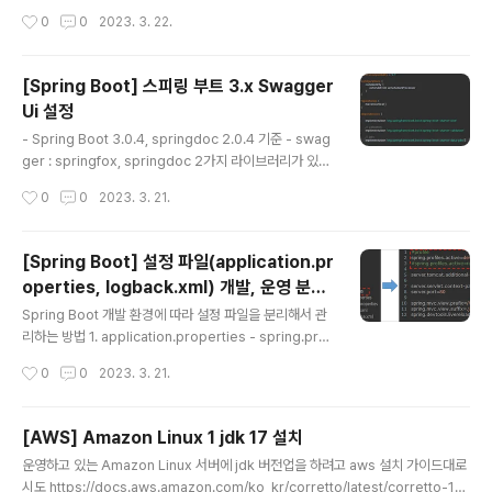
en, JWT)은 선택적 서명 및 선택적 암호화를 사용하여 데
작성시간
0
0
2023. 3. 22.
이터를 만들기 위한 인터넷 표준으로 페이로드는 클레임(c
laim), 표명(assert)을 처리하는 JSON을 보관하고 있다.
전달하고자하는 정보를 안전하게 전송하기 위핸 웹표준(R
[Spring Boot] 스피링 부트 3.x Swagger
FC 7519) 방식으로, 인증에 필요한 중요정보(api key, a
Ui 설정
pi secret)부터, 만료일, 발행자, 암호화 알고리즘과 같은
글 내용
기본 정보까지 포함. JWT 토큰 내에 만료일이나 인증정보
- Spring Boot 3.0.4, springdoc 2.0.4 기준 - swag
를 가지고 있기 때문에, 서버에서 인증을 위한 별도의 세션
ger : springfox, springdoc 2가지 라이브러리가 있음.
처리를 할 필요가 없다. 3가지(header, payload, sign
springfox 는 최근 업데이트가 없고 Spring Boot 3점
작성시간
0
0
2023. 3. 21.
a..
대 적용 시 일부 오류 발생 -> java 17 적용 때문인 것 같
음 (Spring Boot 3 버전은 java 17 이상 필수) 그래서 s
pringdoc 적용 1. build.gradle - implementation 추
[Spring Boot] 설정 파일(application.pr
가 implementation 'org.springframework.boot:s
operties, logback.xml) 개발, 운영 분리
pring-boot-starter-web' implementation 'org.s
글 내용
설정
pringdoc:springdoc-openapi-starter-webmvc-
Spring Boot 개발 환경에 따라 설정 파일을 분리해서 관
ui:2.0.4' implem..
리하는 방법 1. application.properties - spring.prof
iles.active 에 profiles 값 설정 : dev(개발), release
작성시간
0
0
2023. 3. 21.
(운영) 으로 분리함 - 개발, 운영 환경에서 공통적으로 사용
하는 설정은 application.properties 파일에 작성. 2. a
pplication-dev.properties - spring.profiles.activ
[AWS] Amazon Linux 1 jdk 17 설치
e 값이 dev 로 되어 있을 경우 해당 파일을 설정 파일로 인
글 내용
운영하고 있는 Amazon Linux 서버에 jdk 버전업을 하려고 aws 설치 가이드대로
식 - 개발 환경에서 사용하는 설정 application-dev.pr
시도 https://docs.aws.amazon.com/ko_kr/corretto/latest/corretto-17-
operties 파일에 작성 3. application-release.prop